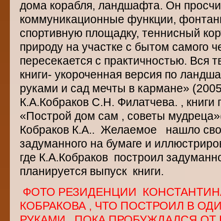
дома корабля, ландшафта. Он просчи
коммуникационные функции, фонтаны
спортивную площадку, теннисный кор
природу на участке с бытом самого че
пересекается с практичностью. Вся т
книги- укороченная версия по ландш
руками и сад мечты в кармане» (2005
К.А.Кобраков С.Н. Филатчева. , книги
«Построй дом сам , советы мудреца»(
Кобраков К.А.. Желаемое нашло сво
задуманного на бумаге и иллюстриров
где К.А.Кобраков построил задуманное
планируется выпуск книги.
ФОТО РЕЗИДЕНЦИИ КОНСТАНТИН
КОБРАКОВА , ЧТО ПОСТРОИЛ В ОД
РУКАМИ , ПОКА ПРОБУЖДАЛСЯ ОТ