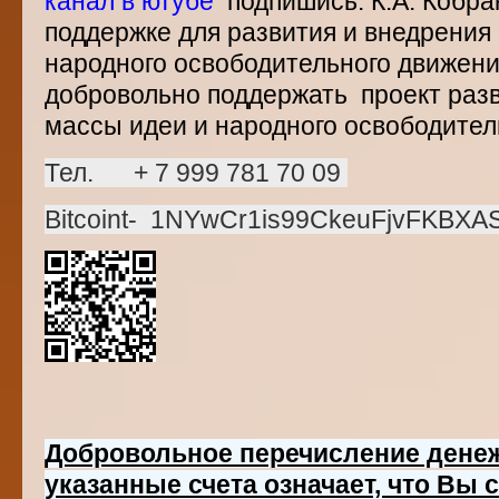
канал в ютубе
подпишись. К.А. Кобра
поддержке для развития и внедрения 
народного освободительного дви
добровольно поддержать проект разв
массы идеи и народного освободител
Тел. + 7 999 781 70 09
Bitcoint- 1NYwCr1is99CkeuFjvFKBX
Добровольное п
еречисление дене
указанные счета означает, что Вы 